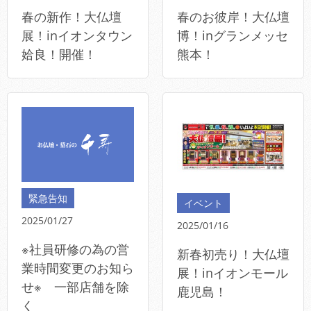
春の新作！大仏壇
春のお彼岸！大仏壇
展！inイオンタウン
博！inグランメッセ
姶良！開催！
熊本！
緊急告知
イベント
2025/01/27
2025/01/16
※社員研修の為の営
新春初売り！大仏壇
業時間変更のお知ら
展！inイオンモール
せ※ 一部店舗を除
鹿児島！
く