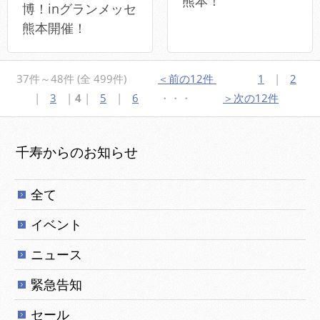
熊本！
博！inグランメッセ
熊本開催！
37件～48件 (全 499件)
＜前の12件
1
|
2
|
3
|
4
|
5
|
6
・・・
＞次の12件
千寿からのお知らせ
全て
イベント
ニュース
緊急告知
セール