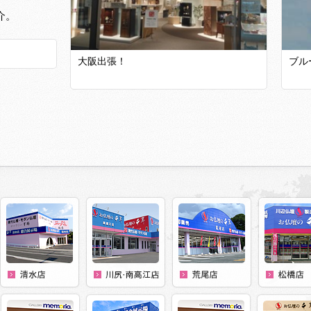
介。
大阪出張！
ブル