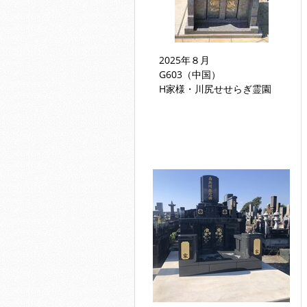
2025年８月
G603（中国）
H家様・川尻せせらぎ霊園