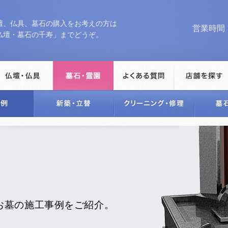
壇、仏具、墓石の購入をお考えの方は
営業時間 10
仏壇・墓石の千寿」までどうぞ。
お墓の施工事例をご紹介。