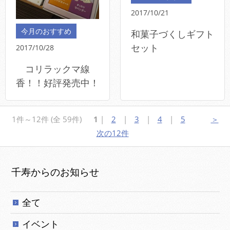
2017/10/21
今月のおすすめ
和菓子づくしギフト
セット
2017/10/28
コリラックマ線
香！！好評発売中！
1件～12件 (全 59件)
1
|
2
|
3
|
4
|
5
＞
次の12件
千寿からのお知らせ
全て
イベント