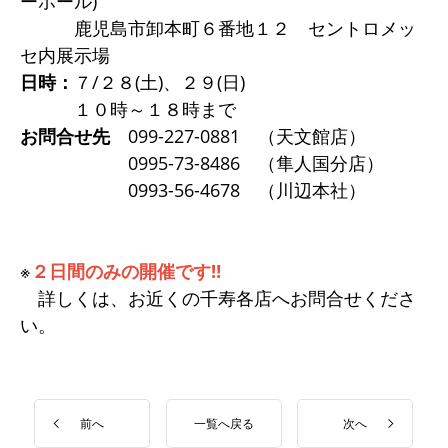
ーホール)
鹿児島市卸本町６番地１２ セントロメッ
セ内展示場
日時：
７/２８(土)、２９(日)
１０時～１８時まで
お問合せ先
099-227-0881 （天文館店）
0995-73-8486 （隼人国分店）
0993-56-4678 （川辺本社）
※
２日間のみの開催です‼️
詳しくは、お近くの千寿各店へお問合せくださ
い。
一覧へ戻る
前へ
次へ