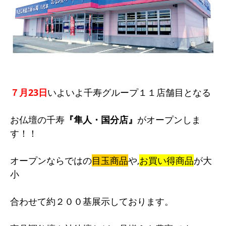
７月23日
いよいよ千寿グループ１１店舗目となる
お仏壇の千寿
『隼人・国分店』
がオープンしま
す！！
オープンならではの
目玉商品
や,
お買
い得商品
が大
小
合わせて約２００基展示しております。